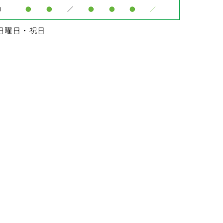
0
●
●
／
●
●
●
／
日曜日・祝日