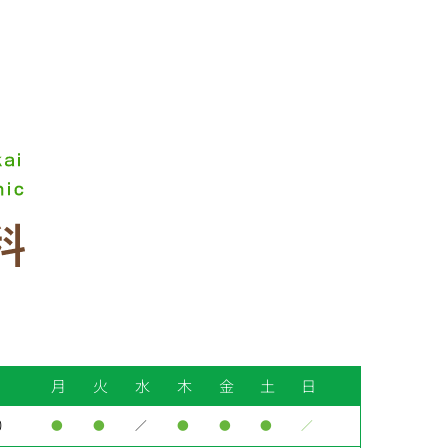
月
火
水
木
金
土
日
0
●
●
／
●
●
●
／