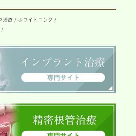
ク治療
/
ホワイトニング
/
ト
/