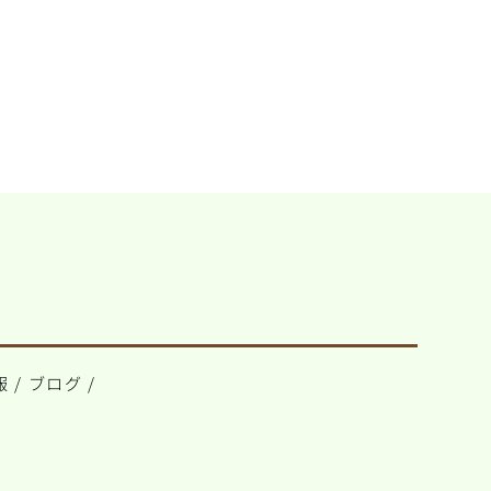
報
/
ブログ
/