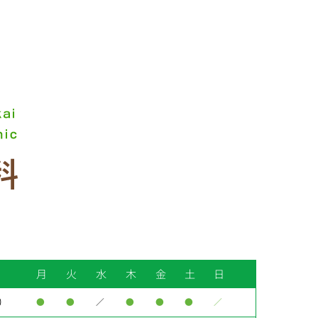
月
火
水
木
金
土
日
0
●
●
／
●
●
●
／