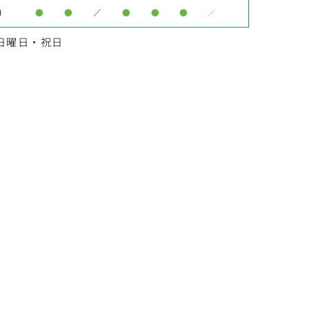
0
●
●
／
●
●
●
／
日曜日・祝日