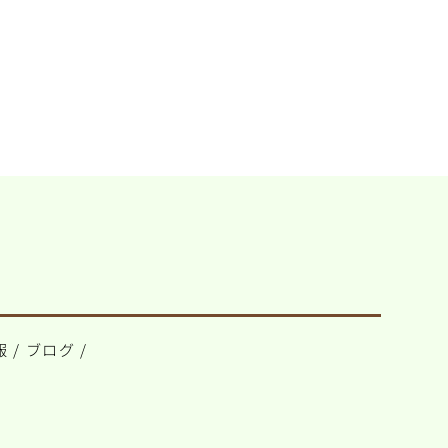
報
/
ブログ
/