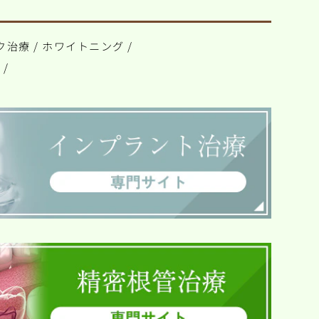
ク治療
/
ホワイトニング
/
ト
/