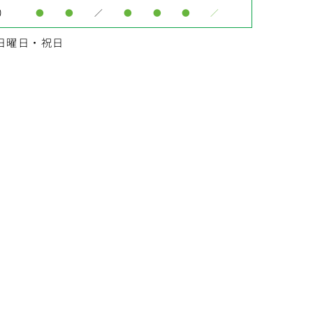
0
●
●
／
●
●
●
／
日曜日・祝日