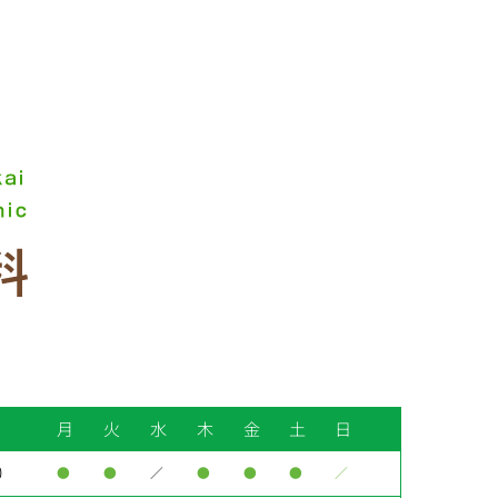
月
火
水
木
金
土
日
0
●
●
／
●
●
●
／