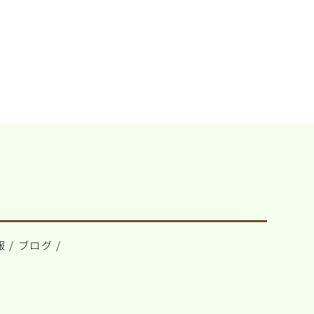
報
/
ブログ
/