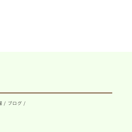
報
/
ブログ
/