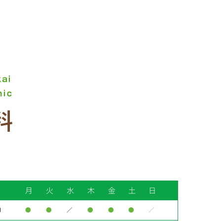
月
火
水
木
金
土
日
0
●
●
／
●
●
●
／