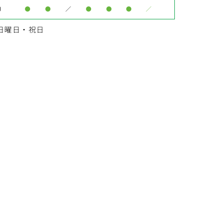
0
●
●
／
●
●
●
／
日曜日・祝日