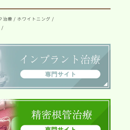
ク治療
/
ホワイトニング
/
ト
/