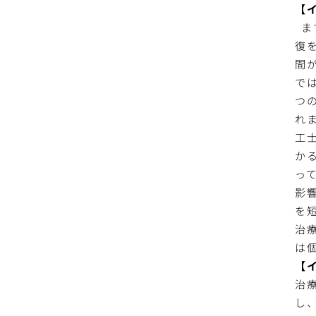
【
ま
復
間
で
つ
れ
工
か
っ
影
を
治
は
【
治
し