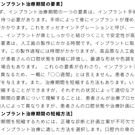
インプラント治療期間の要素】
ず、インプラント治療期間の一つの要素は、インプラント手
を待つ必要があります。手術によって骨にインプラントが埋め
がかかります。これをオッセオインテグレーションと呼び、一
は、インプラントが骨としっかりと結びつくことで安定性が高
の要素は、人工歯の製作にかかる時間です。インプラントに取
ます。この製作過程には時間がかかりますが、高品質な人工歯
士が患者さんの口腔状態を詳細に評価し、最適な形状や色調を
る場合もあります。
これらの要素が合わさり、インプラント
て異なるため、一概に「○○週間」とは言えません。患者さ
響を与えます。また、治療期間を短縮する方法もあります。い
短縮することができますが、それぞれの状況によって適切なア
療期間の要素について理解することは、患者さんが治療プロセ
個人によって異なりますが、患者さんの口腔状態や治療計画に
インプラント治療期間の短縮方法】
療期間を短縮するためには、正確な診断と計画立案が不可欠で
、インプラント治療に適した方法を選択します。口腔内の骨の