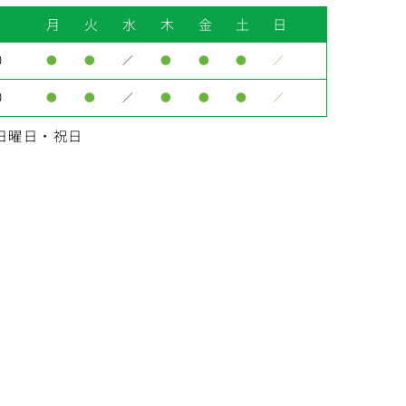
月
火
水
木
金
土
日
0
●
●
／
●
●
●
／
0
●
●
／
●
●
●
／
日曜日・祝日