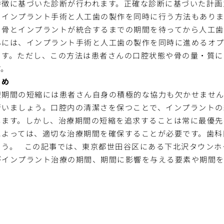
特徴に基づいた診断が行われます。正確な診断に基づいた計画
、インプラント手術と人工歯の製作を同時に行う方法もありま
、骨とインプラントが統合するまでの期間を待ってから人工歯
んには、インプラント手術と人工歯の製作を同時に進めるオプ
ます。ただし、この方法は患者さんの口腔状態や骨の量・質に
す。
とめ
療期間の短縮には患者さん自身の積極的な協力も欠かせませ
行いましょう。口腔内の清潔さを保つことで、インプラントの
します。しかし、治療期間の短縮を追求することは常に最優先
によっては、適切な治療期間を確保することが必要です。歯科
ょう。
この記事では、東京都世田谷区にある下北沢タウンホ
がインプラント治療の期間、期間に影響を与える要素や期間