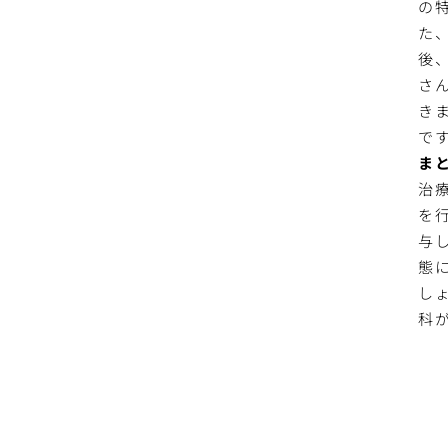
の
た
後
さ
き
で
ま
治
を
与
態
し
科