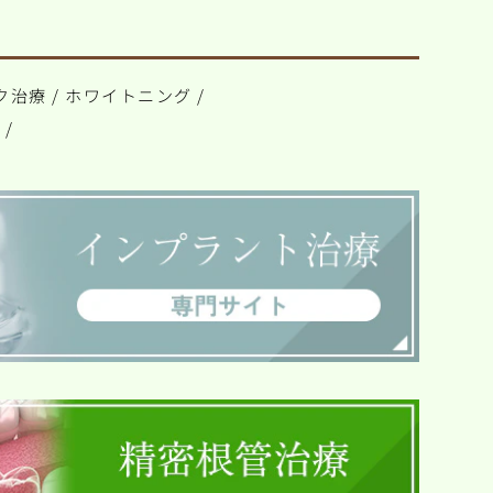
ク治療
/
ホワイトニング
/
ト
/