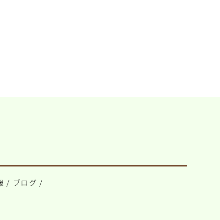
報
/
ブログ
/