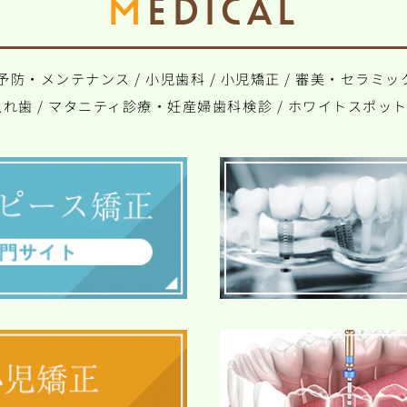
MEDICAL
予防・メンテナンス
/
小児歯科
/
小児矯正
/
審美・セラミッ
入れ歯
/
マタニティ診療・妊産婦歯科検診
/
ホワイトスポッ