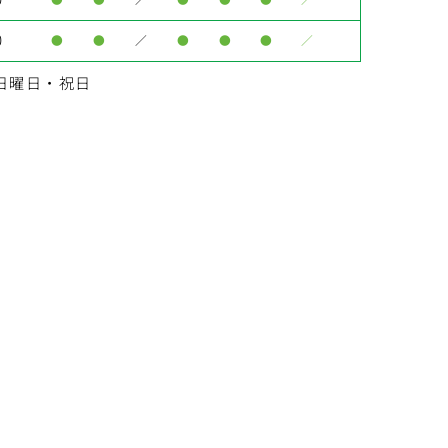
0
●
●
／
●
●
●
／
日曜日・祝日