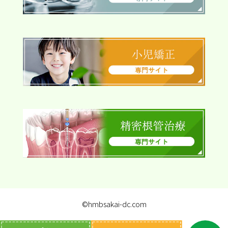
©hmbsakai-dc.com